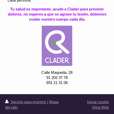
cada persona.
Tu salud es importante, acude a Clader para prevenir
dolores, no esperes a que se agrave tu lesión, debemos
cuidar nuestro cuerpo cada día.
Calle Maqueda, 28
91 202 37 78
691 21 31 06
Versión para imprimir
|
Mapa
Iniciar sesión
del sitio
Vista Web